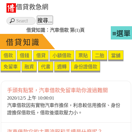
借貸救急網
借貸知識：汽車借款 第(1)頁
≡選單
借貸知識
借款
借錢
借貸
小額借款
票貼
二胎
當舖
免留車
融資
代書
週轉
身份證借款
手頭有點緊，汽車借款免留車助你渡過難關
2020/12/5 上午 10:00:01
汽車借款因有實物汽車作擔保，利息較信用擔保、身份
證擔保借款低，借款後還款壓力小。