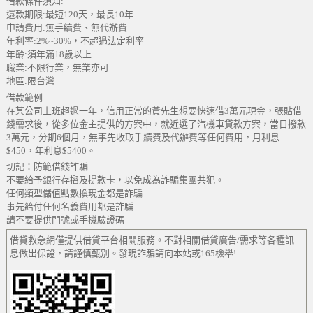
借款條件須知:
還款期限:最短120天，最長10年
申請費用:無手續費、無代辦費
年利率:2%~30%，不超過法定利率
年齡:須年滿18歲以上
職業:不限行業，無業亦可
地區:限台灣
借款範例
在某公司上班超過一年，信用正常的黃先生想要快速借3萬元現金，張貼借
錢需求後，從多位金主提供的方案中，就近選了汽機車貸款方案，當日撥款
3萬元，分期6個月，無事先收取手續費及代辦費等任何費用，月利息
$450，年利息$5400。
切記：防範借錢詐騙
不要給予銀行存摺及提款卡，以免成為詐騙集團共犯。
任何類型儲值點數換現金都是詐騙
事先給付任何名義費用都是詐騙
請不要提供門號或手機驗證碼
借貸救急網僅提供借貸平台相關服務。不對相關借貸廣告/需求等各種訊
息做出保證，請謹慎甄別。發現詐騙請向本站或165檢舉!