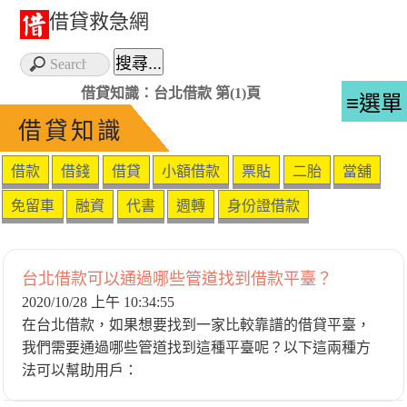
借貸救急網
借貸知識：台北借款 第(1)頁
≡選單
借貸知識
借款
借錢
借貸
小額借款
票貼
二胎
當舖
免留車
融資
代書
週轉
身份證借款
台北借款可以通過哪些管道找到借款平臺？
2020/10/28 上午 10:34:55
在台北借款，如果想要找到一家比較靠譜的借貸平臺，
我們需要通過哪些管道找到這種平臺呢？以下這兩種方
法可以幫助用戶：