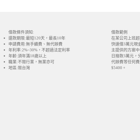
借款條件須知:
借款範例
還款期限:最短120天，最長10年
在某公司上班超
申請費用:無手續費、無代辦費
快速借3萬元現
年利率:2%~30%，不超過法定利率
主提供的方案中
年齡:須年滿18歲以上
日撥款3萬元，
職業:不限行業，無業亦可
代辦費等任何費
地區:限台灣
$5400。