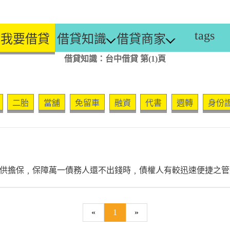
tags
我要借貸
借貸知識
借貸商家
借貸知識：台中借貸 第(1)頁
二胎
當舖
免留車
融資
代書
週轉
身份
供擔保﹐保障萬一債務人還不出錢時﹐債權人有較迅速便捷之管
«
1
»