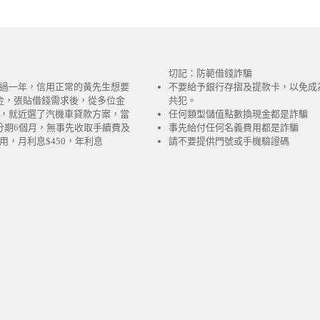
切記：防範借錢詐騙
過一年，信用正常的黃先生想要
不要給予銀行存摺及提款卡，以免成
金，張貼借錢需求後，從多位金
共犯。
，就近選了汽機車貸款方案，當
任何類型儲值點數換現金都是詐騙
分期6個月，無事先收取手續費及
事先給付任何名義費用都是詐騙
用，月利息$450，年利息
請不要提供門號或手機驗證碼