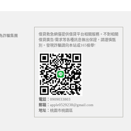
借貸救急網僅提供借貸平台相關服務。不對相關
為詐騙集團
借貸廣告/需求等各種訊息做出保證，請謹慎甄
別。發現詐騙請向本站或165檢舉!
電話：
0909033803
郵箱：
apple0529238@gmail.com
地址：
桃園市桃園區