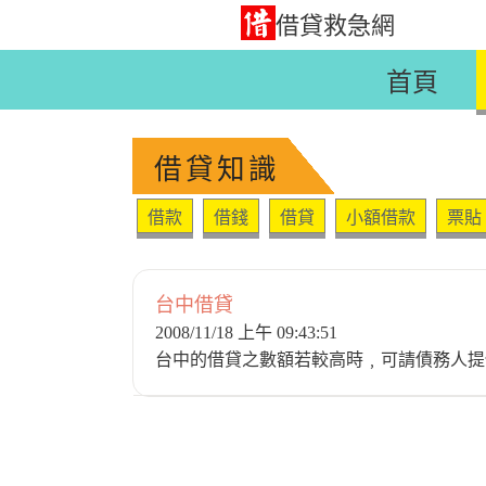
借貸救急網
首頁
借貸知識
借款
借錢
借貸
小額借款
票貼
台中借貸
2008/11/18 上午 09:43:51
台中的借貸之數額若較高時﹐可請債務人提