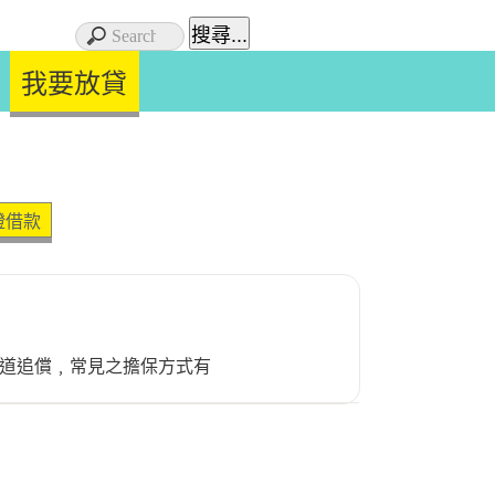
我要放貸
證借款
道追償﹐常見之擔保方式有