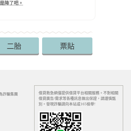
是降了吧。
二胎
票貼
借貸救急網僅提供借貸平台相關服務。不對相關
為詐騙集團
借貸廣告/需求等各種訊息做出保證，請謹慎甄
別。發現詐騙請向本站或165檢舉!