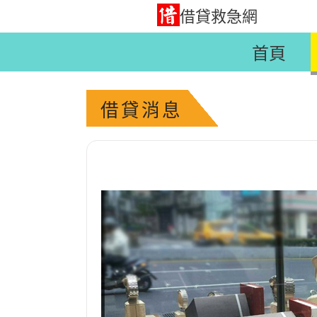
借貸救急網
首頁
借貸消息