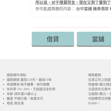
所以说，对于借貸而言，现在又到了要到了
你可能感興趣的内容：
台中當舖
機車借款
借貸
當舖
借款條件須知:
借款範例
還款期限:最短120天，最長10年
在某公司上班超
申請費用:無手續費、無代辦費
快速借3萬元現
年利率:2%~30%，不超過法定利率
主提供的方案中
年齡:須年滿18歲以上
日撥款3萬元，
職業:不限行業，無業亦可
代辦費等任何費
地區:限台灣
$5400。