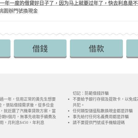
一年一度的借貸好日子了，因为马上就要过年了，快去利息是不
桃園辦門號換現金
借錢
借款
切記：防範借錢詐騙
過一年，信用正常的黃先生想要
不要給予銀行存摺及提款卡，以免成
金，張貼借錢需求後，從多位金
共犯。
，就近選了汽機車貸款方案，當
任何類型儲值點數換現金都是詐騙
分期6個月，無事先收取手續費及
事先給付任何名義費用都是詐騙
用，月利息$450，年利息
請不要提供門號或手機驗證碼