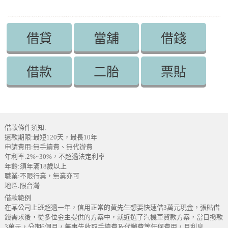
借貸
當舖
借錢
借款
二胎
票貼
借款條件須知:
還款期限:最短120天，最長10年
申請費用:無手續費、無代辦費
年利率:2%~30%，不超過法定利率
年齡:須年滿18歲以上
職業:不限行業，無業亦可
地區:限台灣
借款範例
在某公司上班超過一年，信用正常的黃先生想要快速借3萬元現金，張貼借
錢需求後，從多位金主提供的方案中，就近選了汽機車貸款方案，當日撥款
3萬元，分期6個月，無事先收取手續費及代辦費等任何費用，月利息