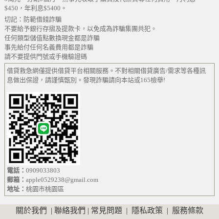
$450，年利息$5400。
切記：防範借錢詐騙
不要給予銀行存摺及提款卡，以免成為詐騙集團共犯。
任何類型儲值點數換現金都是詐騙
事先給付任何名義費用都是詐騙
請不要提供門號或手機驗證碼
借貸救急網僅提供借貸平台相關服務。不對相關借貸廣告/需求等各種訊
息做出保證，請謹慎甄別。發現詐騙請向本站或165檢舉!
電話：
0909033803
郵箱：
apple0529238@gmail.com
地址：
桃園市桃園區
關於我們
|
聯絡我們
|
常見問題
|
隱私政策
|
服務條款