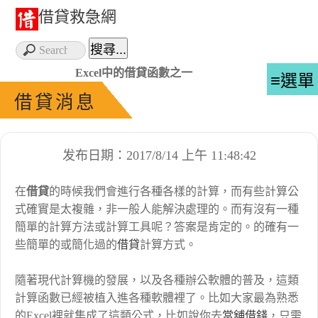
借貸救急網
Excel中的借貸函數之一
≡選單
借貸消息
发布日期：2017/8/14 上午 11:48:42
在
借貸
的時候我們會進行各種各樣的計算，而有些計算公
式確實是太複雜，非一般人能解決處理的。而有沒有一種
簡單的計算方法或計算工具呢？答案是肯定的。的確有一
些簡單的或簡化過的
借貸
計算方式。
隨著現代計算機的發展，以及各種辦公軟體的普及，這類
計算函數已經被植入進各種軟體裡了。比如大家最為熟悉
的Excel裡就集成了這類公式，比如說你去
當舖
借錢
，只需