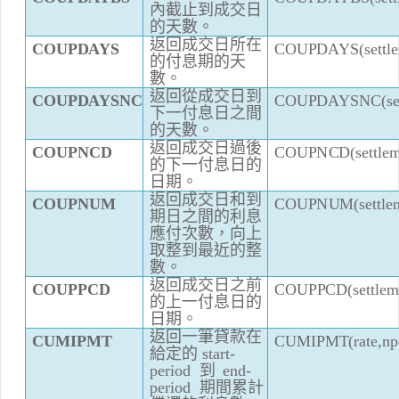
內
截止到成交日
的天數。
返回成交日所在
C
O
UP
D
A
Y
S
(
se
t
tl
e
C
O
UP
D
A
Y
S
的付息期的天
數。
返回從成交日到
C
O
UP
D
A
Y
S
NC(
s
e
C
O
UP
D
A
Y
S
N
C
下一付息日之
間
的天數。
返回成交日
過
後
C
O
UP
N
C
D(
s
et
t
le
C
O
UP
NCD
的下一付息日的
日期。
返回成交日和到
C
O
UP
N
U
M(
se
t
tl
e
C
O
UP
N
UM
期日之
間
的利息
應
付次數，向上
取整到最近的整
數。
返回成交日之前
C
O
U
P
PC
D(
s
et
tl
e
C
O
UPPCD
的上一付息日的
日期。
返回一筆
貸
款在
CU
M
IP
M
T
(
r
a
te
,np
CUMIPM
T
給
定的
s
t
art-
p
e
ri
o
d
到
e
nd-
p
e
ri
o
d
期
間
累
計