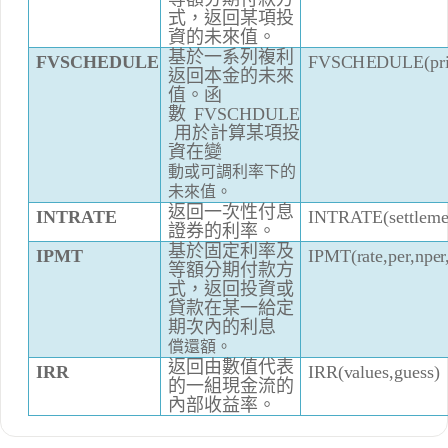
式，返回某
項
投
資
的未來
值
。
基於
一
系
列
複利
F
V
SC
H
E
D
U
L
E
(
pr
F
V
S
CHED
ULE
返
回
本
金的
未
來
值
。函
數
F
V
SCH
D
U
LE
用於
計
算
某
項
投
資
在
變
動
或可
調
利率下的
未來
值
。
返回一次性付息
I
N
T
R
A
T
E
(
s
et
tl
e
m
I
NTR
A
TE
證
券的利率。
基於固
定利
率及
IP
M
T
(
r
a
t
e
,p
e
r
,np
e
r
IPM
T
等
額
分
期付款
方
式
，返回
投
資
或
貸
款
在某
一
給
定
期次
內
的利息
償還額
。
返回由數
值
代表
I
RR(
v
a
l
u
es
,
g
u
ess
)
I
RR
的一
組現
金流的
內
部收益率。