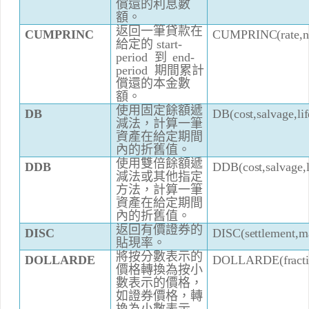
償還
的利息數
額
。
返回一筆
貸
款在
CU
M
P
R
I
N
C
(
r
at
e
,
CUMP
R
I
NC
給
定的
s
t
art-
p
er
i
o
d
到
e
nd-
p
er
i
o
d
期
間
累
計
償還
的本金數
額
。
使用固定餘
額遞
D
B
(
c
o
s
t,
s
al
v
a
g
e
,l
i
f
DB
減法，
計
算一筆
資產
在
給
定期
間
內
的折舊
值
。
使用雙倍餘
額遞
DD
B
(
c
o
s
t,
s
al
v
a
g
e
,
DDB
減法或其他指定
方法，
計
算一筆
資產
在
給
定期
間
內
的折舊
值
。
返回有價
證
券的
D
ISC
(
s
et
t
le
m
e
n
t,m
DI
SC
貼現
率。
將按分
數表
示的
DOLL
A
RD
E(f
r
act
D
O
LLA
R
DE
價
格
轉
換為
按
小
數
表示的
價格
，
如
證
券價
格，
轉