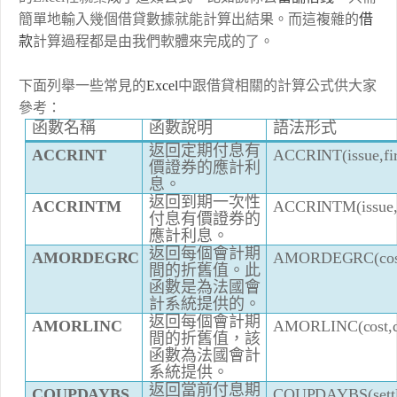
簡單地輸入幾個借貸數據就能計算出結果。而這複雜的
借
款
計算過程都是由我們軟體來完成的了。
下面列舉一些常見的
Excel
中跟借貸相關的計算公式供大家
參考：
函數名稱
函數
說
明
語
法形式
返回定期付息有
A
CC
R
I
N
T
(i
ss
u
e
,
f
i
A
C
C
R
I
NT
價
證
券的
應計
利
息。
返回到期一次性
A
CC
R
I
N
T
M(issu
e
A
C
C
R
I
NTM
付息有價
證
券的
應計
利息。
返回每個會
計
期
A
MORD
E
G
R
C
(
c
o
A
MOR
D
E
G
R
C
間
的折舊
值
。此
函數是
為
法國會
計
系
統
提供的。
返回每個會
計
期
A
MORL
I
N
C
(
c
o
s
t,
A
MOR
LI
NC
間
的折舊
值
，
該
函數
為
法國會
計
系
統
提供。
返回當前付息期
C
O
UP
D
A
Y
B
S
(s
et
t
C
O
UP
D
A
Y
B
S