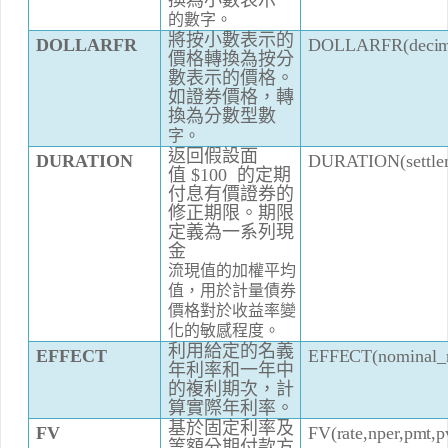
換為
小數表示
的數字。
將按小
數表
示的
DOLL
A
R
F
R(d
e
c
i
m
D
O
LLA
R
FR
價
格
轉
換為
按
分
數
表示的
價格
。
如
證
券價
格，
轉
換為
分數型數
字。
返回假
設
面
D
U
R
A
TI
ON(
se
t
tl
e
DU
R
A
T
I
ON
值
$100
的定期
付息
有
價
證
券的
修
正期限。
期
限
定
義為
一
系列
現
金
流
現值
的加
權
平均
值
，用於
計
量
債
券
價格
對
於收益率
變
化的敏感程度。
利用
給
定的名
義
EF
F
E
C
T(
n
o
m
i
n
a
l_
EFF
E
C
T
年利率和一年中
的複利期次，
計
算
實際
年利率。
基於固定利率及
FV
(
r
a
t
e
,np
e
r
,p
m
t,
p
F
V
等
額
分期付款方