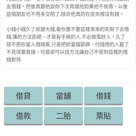
友借錢，然後再跟他說你下次再還他如果他不肯借，以後
這個朋友也不用多交陪了,除非他真的在皮夾裡沒有錢。
小錢小錢久了就變大錢,看你要不要這樣漸漸的失財下去借
錢,懂的方法拒絕，才是有手婉的人,不必做濫好人，久了
就不把你當人借錢看,只是把妳當擋箭牌，付錢用的人罷了
不見得要直接，可是卻可以找方法讓自己不受到這樣的借
錢對待.
借貸
當舖
借錢
借款
二胎
票貼