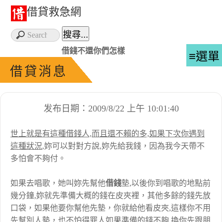
借貸救急網
借錢不還你們怎樣
≡選單
借貸消息
发布日期：2009/8/22 上午 10:01:40
世上就是有這種借錢人,而且還不賴的多,如果下次你遇到
這種狀況
,妳可以對對方說,妳先給我錢，因為我今天帶不
多怕會不夠付。
如果去唱歌，她叫妳先幫他
借錢
墊,以後你到唱歌的地點前
幾分鐘,妳就先準備大概的錢在皮夾裡，其他多餘的錢先放
口袋，如果他要你幫他先墊，你就給他看皮夾,這樣你不用
先幫別人墊，也不怕得罪人如果準備的錢不夠,換你先跟朋