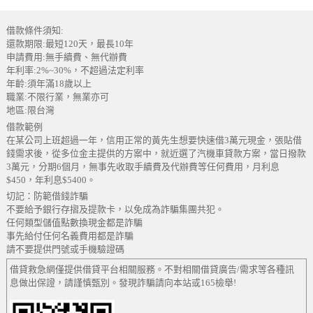
借款條件須知:
還款期限:最短120天，最長10年
申請費用:無手續費、無代辦費
年利率:2%~30%，不超過法定利率
年齡:須年滿18歲以上
職業:不限行業，無業亦可
地區:限台灣
借款範例
在某公司上班超過一年，信用正常的黃先生想要快速借3萬元現金，張貼借
錢需求後，從多位金主提供的方案中，就近選了汽機車貸款方案，當日撥款
3萬元，分期6個月，無事先收取手續費及代辦費等任何費用，月利息
$450，年利息$5400。
切記：防範借錢詐騙
不要給予銀行存摺及提款卡，以免成為詐騙集團共犯。
任何類型儲值點數換現金都是詐騙
事先給付任何名義費用都是詐騙
請不要提供門號或手機驗證碼
借貸救急網僅提供借貸平台相關服務。不對相關借貸廣告/需求等各種訊
息做出保證，請謹慎甄別。發現詐騙請向本站或165檢舉!