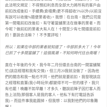
此法明文規定：不得預扣利息而全部大力將所有的客戶由
前扣改成後扣，手續費(倉棧費)更不得超收5%以外(以前沒
有說可以收幾%隨便業者收)。我想：在台南，我們公司是
第一間電前扣改後扣、有守著當舖業法在做事的業者。而
今呢？做前扣的業者大有人在！十間至少有七間還是前扣
的！要說合法嘛？！不予置評啦！
所以：如果在中部的業者就知道了，中部抓多大丫！今年
已抓了十多間當舖了！這個風潮，不知何時代往台南喔！
直在十年後的今天，我今年二月份還去台南的一間當舖幫
忙(該店經理和我有交情)，但三月20我就沒做了，因為他
們的關念和我一點也不同，他們就是要前扣，我發現該店
之經理和直董(我小時玩伴)都變得不可一世的樣子，我只
有也罷！晚離不如早離！才多久，聽說前陣子因打客人而
告上法院(那個客人是我的客人，他私下有打電話告訴
我)，而這件事我能圓掉，但我想：以我對他們的印象難
喔！