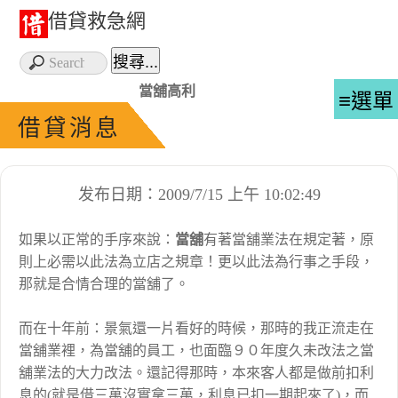
借貸救急網
當舖高利
≡選單
借貸消息
发布日期：2009/7/15 上午 10:02:49
如果以正常的手序來說：
當舖
有著當舖業法在規定著，原
則上必需以此法為立店之規章！更以此法為行事之手段，
那就是合情合理的當舖了。
而在十年前：景氣還一片看好的時候，那時的我正流走在
當舖業裡，為當舖的員工，也面臨９０年度久未改法之當
舖業法的大力改法。還記得那時，本來客人都是做前扣利
息的(就是借三萬沒實拿三萬，利息已扣一期起來了)，而