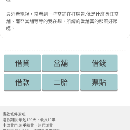
最近看電視，常看到一些當舖在打廣告,像是什麼長江當
舖、南亞當舖等等的我在想，所謂的當舖真的那麼好賺
嗎？
借貸
當舖
借錢
借款
二胎
票貼
借款條件須知:
還款期限:最短120天，最長10年
申請費用:無手續費、無代辦費