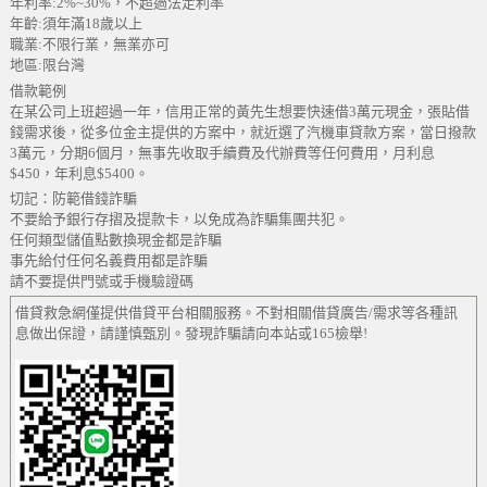
年利率:2%~30%，不超過法定利率
年齡:須年滿18歲以上
職業:不限行業，無業亦可
地區:限台灣
借款範例
在某公司上班超過一年，信用正常的黃先生想要快速借3萬元現金，張貼借
錢需求後，從多位金主提供的方案中，就近選了汽機車貸款方案，當日撥款
3萬元，分期6個月，無事先收取手續費及代辦費等任何費用，月利息
$450，年利息$5400。
切記：防範借錢詐騙
不要給予銀行存摺及提款卡，以免成為詐騙集團共犯。
任何類型儲值點數換現金都是詐騙
事先給付任何名義費用都是詐騙
請不要提供門號或手機驗證碼
借貸救急網僅提供借貸平台相關服務。不對相關借貸廣告/需求等各種訊
息做出保證，請謹慎甄別。發現詐騙請向本站或165檢舉!