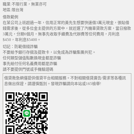
職業:不限行業，無業亦可
地區:限台灣
借款範例
在某公司上班超過一年，信用正常的黃先生想要快速借3萬元現金，張貼借
錢需求後，從多位金主提供的方案中，就近選了汽機車貸款方案，當日撥款
3萬元，分期6個月，無事先收取手續費及代辦費等任何費用，月利息
$450，年利息$5400。
切記：防範借錢詐騙
不要給予銀行存摺及提款卡，以免成為詐騙集團共犯。
任何類型儲值點數換現金都是詐騙
事先給付任何名義費用都是詐騙
請不要提供門號或手機驗證碼
借貸救急網僅提供借貸平台相關服務。不對相關借貸廣告/需求等各種訊
息做出保證，請謹慎甄別。發現詐騙請向本站或165檢舉!