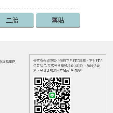
二胎
票貼
借貸救急網僅提供借貸平台相關服務。不對相關
為詐騙集團
借貸廣告/需求等各種訊息做出保證，請謹慎甄
別。發現詐騙請向本站或165檢舉!