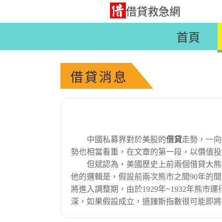
借貸救急網
首頁
借貸消息
中國私募界對於美股的
借貸
走勢，一向
勢也相當看重，在文章的第一段，以價值投
但斌認為，美國歷史上前兩個借貸大熊市分別是1
他的邏輯是，假設前兩次熊市之間90年的間
將進入調整期，由於1929年~1932年
深，如果假設成立，道鐘斯指數很可能即將