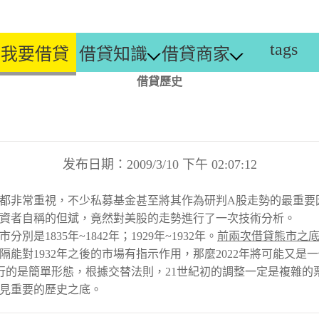
tags
我要借貸
借貸知識
借貸商家
借貸歷史
发布日期：2009/3/10 下午 02:07:12
都非常重視，不少私募基金甚至將其作為研判A股走勢的最重要
資者自稱的但斌，竟然對美股的走勢進行了一次技術分析。
835年~1842年；1929年~1932年。
前兩次借貸熊市之底18
隔能對1932年之後的市場有指示作用，那麼2022年將可能又是
熊市運行的是簡單形態，根據交替法則，21世紀初的調整一定是複
見重要的歷史之底。