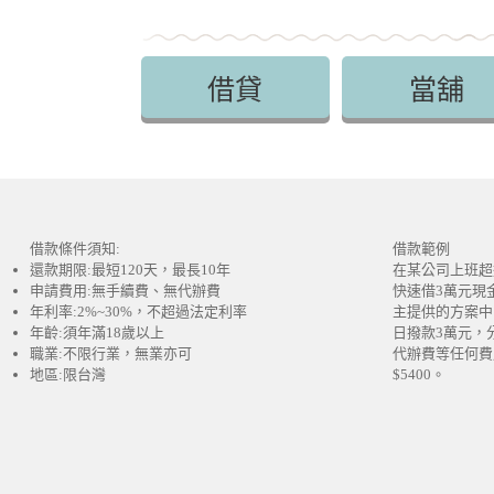
借貸
當舖
借款條件須知:
借款範例
還款期限:最短120天，最長10年
在某公司上班超
申請費用:無手續費、無代辦費
快速借3萬元現
年利率:2%~30%，不超過法定利率
主提供的方案中
年齡:須年滿18歲以上
日撥款3萬元，
職業:不限行業，無業亦可
代辦費等任何費
地區:限台灣
$5400。