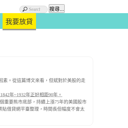
我要放貸
因素。從這篇博文來看，但斌對於美股的走
42年~1932年正好相距90年。
一個重要熊市底部，持續上漲75年的美國股市
雜的票貼借貸網平臺整理，時間長但幅度不會太