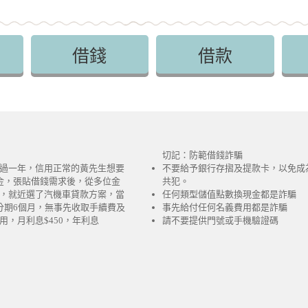
借錢
借款
切記：防範借錢詐騙
過一年，信用正常的黃先生想要
不要給予銀行存摺及提款卡，以免成
金，張貼借錢需求後，從多位金
共犯。
，就近選了汽機車貸款方案，當
任何類型儲值點數換現金都是詐騙
分期6個月，無事先收取手續費及
事先給付任何名義費用都是詐騙
用，月利息$450，年利息
請不要提供門號或手機驗證碼