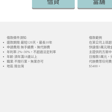
借貸
當舖
借款條件須知:
借款範例
還款期限:最短120天，最長10年
在某公司上班超
申請費用:無手續費、無代辦費
快速借3萬元現
年利率:2%~30%，不超過法定利率
主提供的方案中
年齡:須年滿18歲以上
日撥款3萬元，
職業:不限行業，無業亦可
代辦費等任何費
地區:限台灣
$5400。