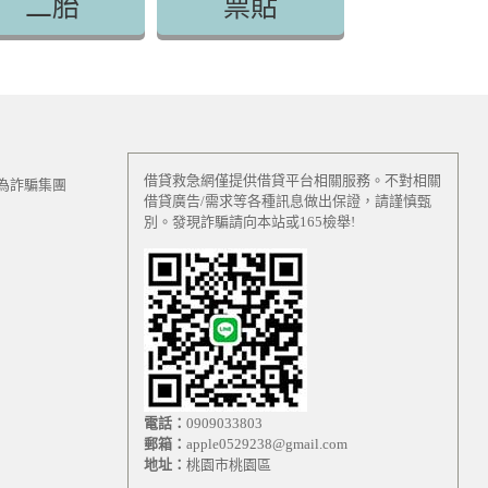
二胎
票貼
借貸救急網僅提供借貸平台相關服務。不對相關
為詐騙集團
借貸廣告/需求等各種訊息做出保證，請謹慎甄
別。發現詐騙請向本站或165檢舉!
電話：
0909033803
郵箱：
apple0529238@gmail.com
地址：
桃園市桃園區