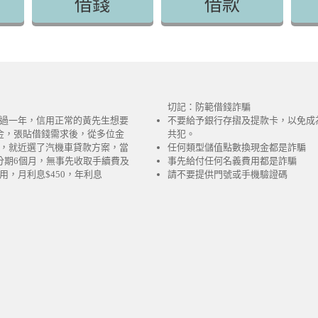
借錢
借款
切記：防範借錢詐騙
過一年，信用正常的黃先生想要
不要給予銀行存摺及提款卡，以免成
金，張貼借錢需求後，從多位金
共犯。
，就近選了汽機車貸款方案，當
任何類型儲值點數換現金都是詐騙
分期6個月，無事先收取手續費及
事先給付任何名義費用都是詐騙
用，月利息$450，年利息
請不要提供門號或手機驗證碼