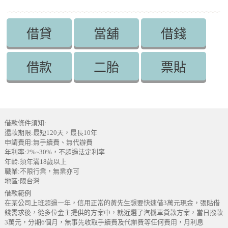
借貸
當舖
借錢
借款
二胎
票貼
借款條件須知:
還款期限:最短120天，最長10年
申請費用:無手續費、無代辦費
年利率:2%~30%，不超過法定利率
年齡:須年滿18歲以上
職業:不限行業，無業亦可
地區:限台灣
借款範例
在某公司上班超過一年，信用正常的黃先生想要快速借3萬元現金，張貼借
錢需求後，從多位金主提供的方案中，就近選了汽機車貸款方案，當日撥款
3萬元，分期6個月，無事先收取手續費及代辦費等任何費用，月利息