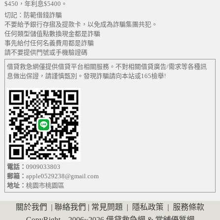
$450，年利息$5400。
切記：防範借錢詐騙
不要給予銀行存摺及提款卡，以免成為詐騙集團共犯。
任何類型儲值點數換現金都是詐騙
事先給付任何名義費用都是詐騙
請不要提供門號或手機驗證碼
借貸救急網僅提供借貸平台相關服務。不對相關借貸廣告/需求等各種訊
息做出保證，請謹慎甄別。發現詐騙請向本站或165檢舉!
電話：
0909033803
郵箱：
apple0529238@gmail.com
地址：
桃園市桃園區
關於我們
|
聯絡我們
|
常見問題
|
隱私政策
|
服務條款
CopyRight 2006~2026
借貸救急網
&
當舖優質網