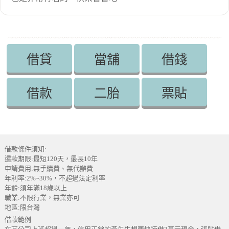
借貸
當舖
借錢
借款
二胎
票貼
借款條件須知:
還款期限:最短120天，最長10年
申請費用:無手續費、無代辦費
年利率:2%~30%，不超過法定利率
年齡:須年滿18歲以上
職業:不限行業，無業亦可
地區:限台灣
借款範例