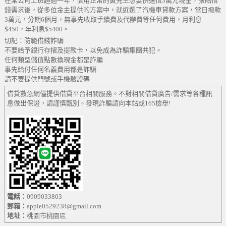
在某公司上班超過一年，信用正常的黃先生想要快速借3萬元現金，張貼借
錢需求後，從多位金主提供的方案中，就近選了汽機車貸款方案，當日撥款
3萬元，分期6個月，無事先收取手續費及代辦費等任何費用，月利息
$450，年利息$5400。
切記：防範借錢詐騙
不要給予銀行存摺及提款卡，以免成為詐騙集團共犯。
任何類型儲值點數換現金都是詐騙
事先給付任何名義費用都是詐騙
請不要提供門號或手機驗證碼
借貸救急網僅提供借貸平台相關服務。不對相關借貸廣告/需求等各種訊
息做出保證，請謹慎甄別。發現詐騙請向本站或165檢舉!
電話：
0909033803
郵箱：
apple0529238@gmail.com
地址：
桃園市桃園區