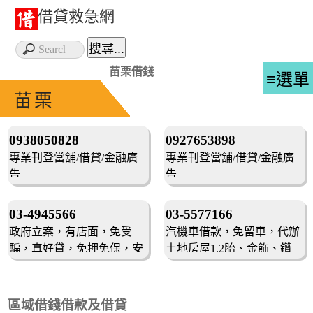
借貸救急網
苗栗借錢
≡選單
苗栗
0938050828
0927653898
專業刊登當舖/借貸/金融廣
專業刊登當舖/借貸/金融廣
告
告
03-4945566
03-5577166
政府立案，有店面，免受
汽機車借款，免留車，代辦
騙，真好貸，免押免保，安
土地房屋1.2胎、金飾、鑽
心借款，息可談
石、名錶，每萬元月息200
元，政府立案，店面經營
區域借錢借款及借貸