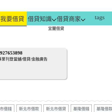
tags
我要借貸
借貸知識
借貸商家
宜蘭借貸
927653898
專業刊登當舖/借貸/金融廣告
市借錢
新北市借款
新北市借貸
基隆借錢
基隆借