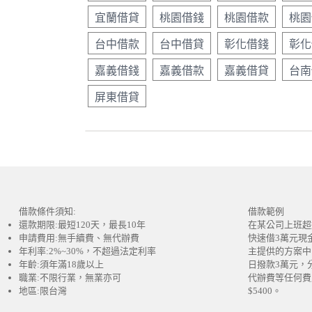
宜蘭借貸
桃園借錢
桃園借款
桃園
台中借款
台中借貸
彰化借錢
彰化
嘉義借錢
嘉義借款
嘉義借貸
台南
屏東借貸
借款條件須知:
借款範例
還款期限:最短120天，最長10年
在某公司上班超
申請費用:無手續費、無代辦費
快速借3萬元現
年利率:2%~30%，不超過法定利率
主提供的方案中
年齡:須年滿18歲以上
日撥款3萬元，
職業:不限行業，無業亦可
代辦費等任何費
地區:限台灣
$5400。