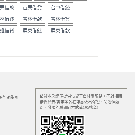
栗借款
苗栗借貸
台中借錢
林借錢
雲林借款
雲林借貸
雄借貸
屏東借錢
屏東借款
借貸救急網僅提供借貸平台相關服務。不對相關
為詐騙集團
借貸廣告/需求等各種訊息做出保證，請謹慎甄
別。發現詐騙請向本站或165檢舉!