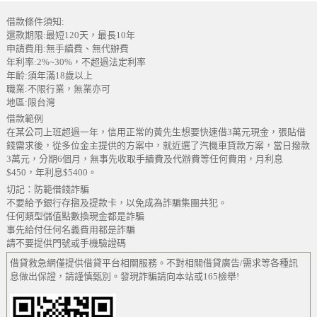
借款條件須知:
還款期限:最短120天，最長10年
申請費用:無手續費、無代辦費
年利率:2%~30%，不超過法定利率
年齡:須年滿18歲以上
職業:不限行業，無業亦可
地區:限台灣
借款範例
在某公司上班超過一年，信用正常的黃先生想要快速借3萬元現金，張貼借
錢需求後，從多位金主提供的方案中，就近選了汽機車貸款方案，當日撥款
3萬元，分期6個月，無事先收取手續費及代辦費等任何費用，月利息
$450，年利息$5400。
切記：防範借錢詐騙
不要給予銀行存摺及提款卡，以免成為詐騙集團共犯。
任何類型儲值點數換現金都是詐騙
事先給付任何名義費用都是詐騙
請不要提供門號或手機驗證碼
借貸救急網僅提供借貸平台相關服務。不對相關借貸廣告/需求等各種訊
息做出保證，請謹慎甄別。發現詐騙請向本站或165檢舉!