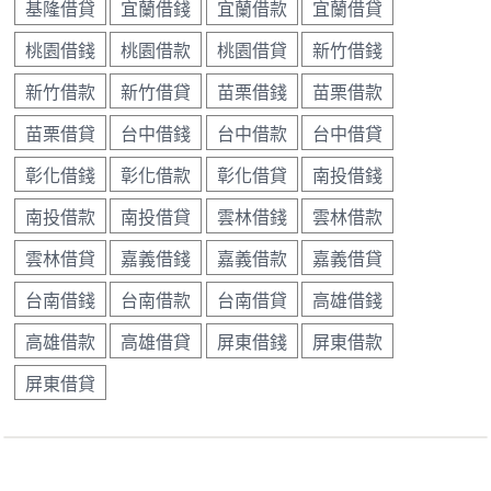
基隆借貸
宜蘭借錢
宜蘭借款
宜蘭借貸
桃園借錢
桃園借款
桃園借貸
新竹借錢
新竹借款
新竹借貸
苗栗借錢
苗栗借款
苗栗借貸
台中借錢
台中借款
台中借貸
彰化借錢
彰化借款
彰化借貸
南投借錢
南投借款
南投借貸
雲林借錢
雲林借款
雲林借貸
嘉義借錢
嘉義借款
嘉義借貸
台南借錢
台南借款
台南借貸
高雄借錢
高雄借款
高雄借貸
屏東借錢
屏東借款
屏東借貸