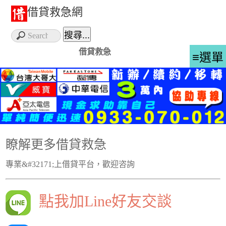
借貸救急網
借貸救急
≡選單
瞭解更多借貸救急
專業&#32171;上借貸平台，歡迎咨詢
點我加Line好友交談