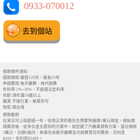
0933-070012
去到個站
借款條件須知:
還款期限:最短120天，最長10年
申請費用:無手續費、無代辦費
年利率:2%~30%，不超過法定利率
年齡:須年滿18歲以上
職業:不限行業，無業亦可
地區:限台灣
借款範例
在某公司上班超過一年，信用正常的黃先生想要快速借3萬元現金，張貼借
錢需求後，從多位金主提供的方案中，就近選了汽機車貸款方案，當日撥款
3萬元，分期6個月，無事先收取手續費及代辦費等任何費用，月利息
$450，年利息$5400。