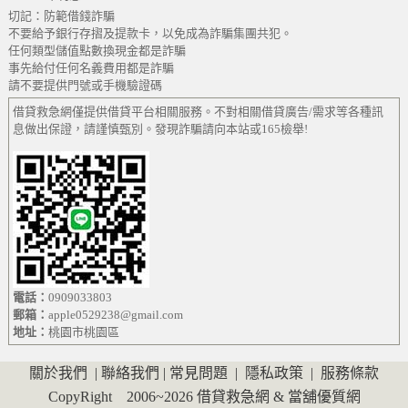
切記：防範借錢詐騙
不要給予銀行存摺及提款卡，以免成為詐騙集團共犯。
任何類型儲值點數換現金都是詐騙
事先給付任何名義費用都是詐騙
請不要提供門號或手機驗證碼
借貸救急網僅提供借貸平台相關服務。不對相關借貸廣告/需求等各種訊
息做出保證，請謹慎甄別。發現詐騙請向本站或165檢舉!
電話：
0909033803
郵箱：
apple0529238@gmail.com
地址：
桃園市桃園區
關於我們
|
聯絡我們
|
常見問題
|
隱私政策
|
服務條款
CopyRight 2006~2026
借貸救急網
&
當舖優質網