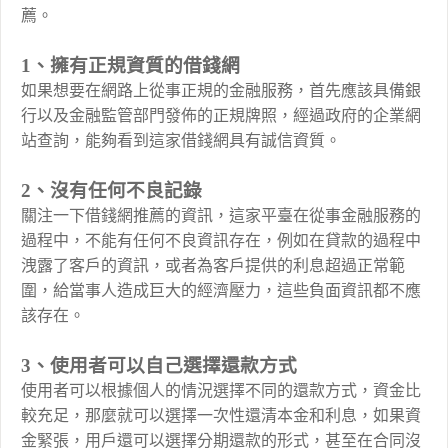
薦。
1、擁有正規資質的借錢網
如果想要在網路上從事正規的金融服務，首先應該具備銀
行以及金融監管部門發佈的正規牌照，經過政府的企業網
站查詢，能夠看到這家借錢網具有誠信資質。
2、沒有任何不良記錄
關注一下借錢網推薦的資訊，這家平臺在從事金融服務的
過程中，不能有任何不良資訊存在，例如在貸款的過程中
洩露了客戶的資訊，或者為客戶提供的利息超過正常範
圍，給當事人造成巨大的經濟壓力，這些負面資訊都不應
該存在。
3、使用者可以自己選擇還款方式
使用者可以根據個人的情況選擇不同的還款方式，資金比
較充足，那麼就可以選擇一次性還清本金和利息，如果資
金緊張，用戶還可以選擇分期還款的形式，甚至在合同沒