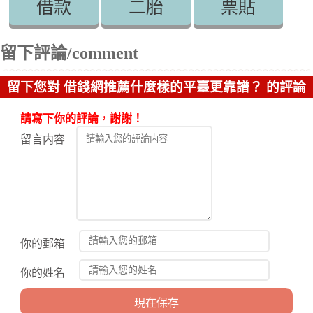
借款
二胎
票貼
留下評論/comment
留下您對 借錢網推薦什麼樣的平臺更靠譜？ 的評論
請寫下你的評論，謝謝！
留言内容
你的郵箱
你的姓名