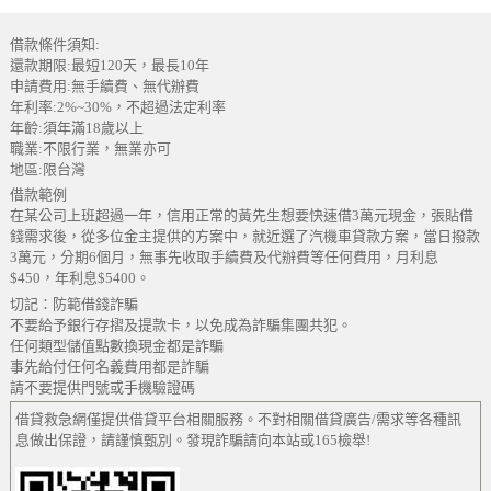
借款條件須知:
還款期限:最短120天，最長10年
申請費用:無手續費、無代辦費
年利率:2%~30%，不超過法定利率
年齡:須年滿18歲以上
職業:不限行業，無業亦可
地區:限台灣
借款範例
在某公司上班超過一年，信用正常的黃先生想要快速借3萬元現金，張貼借
錢需求後，從多位金主提供的方案中，就近選了汽機車貸款方案，當日撥款
3萬元，分期6個月，無事先收取手續費及代辦費等任何費用，月利息
$450，年利息$5400。
切記：防範借錢詐騙
不要給予銀行存摺及提款卡，以免成為詐騙集團共犯。
任何類型儲值點數換現金都是詐騙
事先給付任何名義費用都是詐騙
請不要提供門號或手機驗證碼
借貸救急網僅提供借貸平台相關服務。不對相關借貸廣告/需求等各種訊
息做出保證，請謹慎甄別。發現詐騙請向本站或165檢舉!