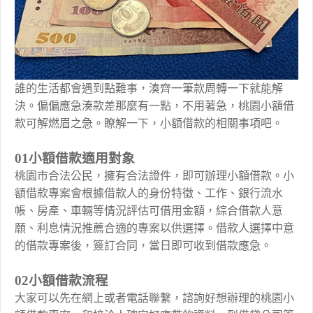
誰的生活都會遇到點難事，湊齊一筆款周轉一下就能解
決。偏偏應急湊款差那麼有一點，不用著急，桃園小額借
款可解燃眉之急。瞭解一下，小額借款的相關事項吧。
01小額借款適用對象
桃園市合法公民，擁有合法證件，即可辦理小額借款。小
額借款專案會根據借款人的身份特徵、工作、銀行流水
帳、房產、車輛等情況評估可借用金額，綜合借款人意
願、利息情況推薦合適的專案以供選擇。借款人選擇中意
的借款專案後，簽訂合同，當日即可收到借款應急。
02小額借款流程
大家可以先在網上或者電話聯繫，諮詢好想辦理的桃園小