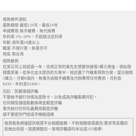
借款條件須知:
還款期限:最短120天，最長10年
申請費用:無手續費、無代辦費
年利率:2%~30%，不超過法定利率
年齡:須年滿18歲以上
職業:不限行業，無業亦可
地區:限台灣
借款範例
在某公司上班超過一年，信用正常的黃先生想要快速借3萬元現金，張貼借
錢需求後，從多位金主提供的方案中，就近選了汽機車貸款方案，當日撥款
3萬元，分期6個月，無事先收取手續費及代辦費等任何費用，月利息
$450，年利息$5400。
切記：防範借錢詐騙
不要給予銀行存摺及提款卡，以免成為詐騙集團共犯。
任何類型儲值點數換現金都是詐騙
事先給付任何名義費用都是詐騙
請不要提供門號或手機驗證碼
借貸救急網僅提供借貸平台相關服務。不對相關借貸廣告/需求等各種訊
息做出保證，請謹慎甄別。發現詐騙請向本站或165檢舉!