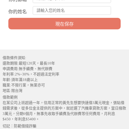
你的姓名
借款條件須知:
還款期限:最短120天，最長10年
申請費用:無手續費、無代辦費
年利率:2%~30%，不超過法定利率
年齡:須年滿18歲以上
職業:不限行業，無業亦可
地區:限台灣
借款範例
在某公司上班超過一年，信用正常的黃先生想要快速借3萬元現金，張貼借
錢需求後，從多位金主提供的方案中，就近選了汽機車貸款方案，當日撥款
3萬元，分期6個月，無事先收取手續費及代辦費等任何費用，月利息
$450，年利息$5400。
切記：防範借錢詐騙