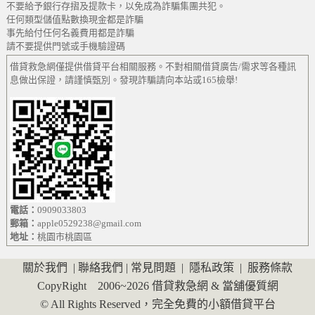
不要給予銀行存摺及提款卡，以免成為詐騙集團共犯。
任何類型儲值點數換現金都是詐騙
事先給付任何名義費用都是詐騙
請不要提供門號或手機驗證碼
借貸救急網僅提供借貸平台相關服務。不對相關借貸廣告/需求等各種訊
息做出保證，請謹慎甄別。發現詐騙請向本站或165檢舉!
電話：
0909033803
郵箱：
apple0529238@gmail.com
地址：
桃園市桃園區
關於我們
|
聯絡我們
|
常見問題
|
隱私政策
|
服務條款
CopyRight 2006~2026
借貸救急網
&
當舖優質網
© All Rights Reserved，完全免費的小額借貸平台